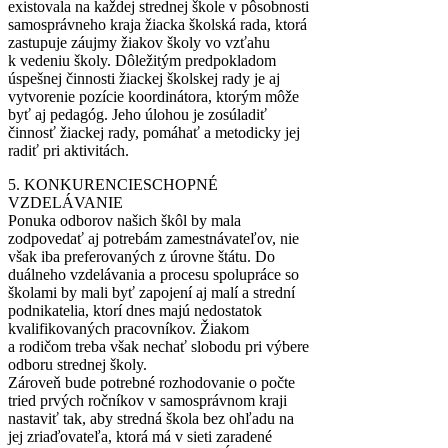
existovala na každej strednej škole v pôsobnosti
samosprávneho kraja žiacka školská rada, ktorá
zastupuje záujmy žiakov školy vo vzťahu
k vedeniu školy. Dôležitým predpokladom
úspešnej činnosti žiackej školskej rady je aj
vytvorenie pozície koordinátora, ktorým môže
byť aj pedagóg. Jeho úlohou je zosúladiť
činnosť žiackej rady, pomáhať a metodicky jej
radiť pri aktivitách.
5. KONKURENCIESCHOPNÉ
VZDELÁVANIE
Ponuka odborov našich škôl by mala
zodpovedať aj potrebám zamestnávateľov, nie
však iba preferovaných z úrovne štátu. Do
duálneho vzdelávania a procesu spolupráce so
školami by mali byť zapojení aj malí a strední
podnikatelia, ktorí dnes majú nedostatok
kvalifikovaných pracovníkov. Žiakom
a rodičom treba však nechať slobodu pri výbere
odboru strednej školy.
Zároveň bude potrebné rozhodovanie o počte
tried prvých ročníkov v samosprávnom kraji
nastaviť tak, aby stredná škola bez ohľadu na
jej zriaďovateľa, ktorá má v sieti zaradené