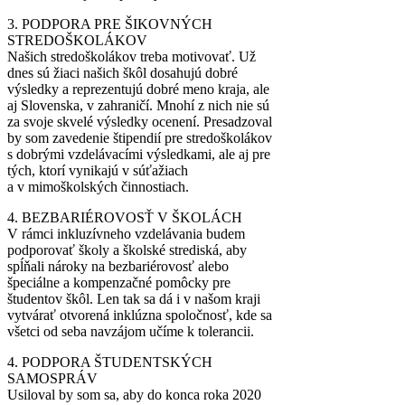
3. PODPORA PRE ŠIKOVNÝCH
STREDOŠKOLÁKOV
Našich stredoškolákov treba motivovať. Už
dnes sú žiaci našich škôl dosahujú dobré
výsledky a reprezentujú dobré meno kraja, ale
aj Slovenska, v zahraničí. Mnohí z nich nie sú
za svoje skvelé výsledky ocenení. Presadzoval
by som zavedenie štipendií pre stredoškolákov
s dobrými vzdelávacími výsledkami, ale aj pre
tých, ktorí vynikajú v súťažiach
a v mimoškolských činnostiach.
4. BEZBARIÉROVOSŤ V ŠKOLÁCH
V rámci inkluzívneho vzdelávania budem
podporovať školy a školské strediská, aby
spĺňali nároky na bezbariérovosť alebo
špeciálne a kompenzačné pomôcky pre
študentov škôl. Len tak sa dá i v našom kraji
vytvárať otvorená inklúzna spoločnosť, kde sa
všetci od seba navzájom učíme k tolerancii.
4. PODPORA ŠTUDENTSKÝCH
SAMOSPRÁV
Usiloval by som sa, aby do konca roka 2020