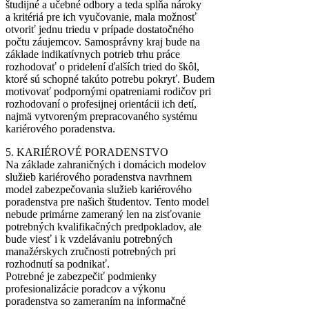
študijné a učebné odbory a teda spĺňa nároky
a kritériá pre ich vyučovanie, mala možnosť
otvoriť jednu triedu v prípade dostatočného
počtu záujemcov. Samosprávny kraj bude na
základe indikatívnych potrieb trhu práce
rozhodovať o pridelení ďalších tried do škôl,
ktoré sú schopné takúto potrebu pokryť. Budem
motivovať podpornými opatreniami rodičov pri
rozhodovaní o profesijnej orientácii ich detí,
najmä vytvoreným prepracovaného systému
kariérového poradenstva.
5. KARIÉROVÉ PORADENSTVO
Na základe zahraničných i domácich modelov
služieb kariérového poradenstva navrhnem
model zabezpečovania služieb kariérového
poradenstva pre našich študentov. Tento model
nebude primárne zameraný len na zisťovanie
potrebných kvalifikačných predpokladov, ale
bude viesť i k vzdelávaniu potrebných
manažérskych zručnosti potrebných pri
rozhodnutí sa podnikať.
Potrebné je zabezpečiť podmienky
profesionalizácie poradcov a výkonu
poradenstva so zameraním na informačné