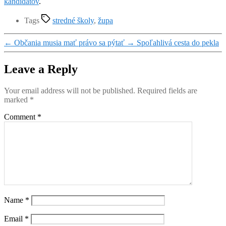
kandidátov
.
Tags
stredné školy
,
župa
←
Občania musia mať právo sa pýtať
→
Spoľahlivá cesta do pekla
Leave a Reply
Your email address will not be published.
Required fields are
marked
*
Comment
*
Name
*
Email
*