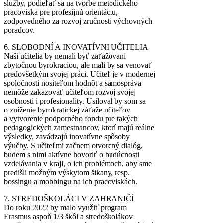
služby, podieľať sa na tvorbe metodického
pracoviska pre profesijnú orientáciu,
zodpovedného za rozvoj zručností výchovných
poradcov.
6. SLOBODNÍ A INOVATÍVNI UČITELIA
Naši učitelia by nemali byť zaťažovaní
zbytočnou byrokraciou, ale mali by sa venovať
predovšetkým svojej práci. Učiteľ je v modernej
spoločnosti nositeľom hodnôt a samospráva
nemôže zakazovať učiteľom rozvoj svojej
osobnosti i profesionality. Usiloval by som sa
o zníženie byrokratickej záťaže učiteľov
a vytvorenie podporného fondu pre takých
pedagogických zamestnancov, ktorí majú reálne
výsledky, zavádzajú inovatívne spôsoby
výučby. S učiteľmi začnem otvorený dialóg,
budem s nimi aktívne hovoriť o budúcnosti
vzdelávania v kraji, o ich problémoch, aby sme
predišli možným výskytom šikany, resp.
bossingu a mobbingu na ich pracoviskách.
7. STREDOŠKOLÁCI V ZAHRANIČÍ
Do roku 2022 by malo využiť program
Erasmus aspoň 1/3 škôl a stredoškolákov