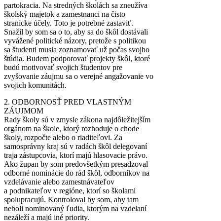
partokracia. Na stredných školách sa zneužíva
školský majetok a zamestnanci na čisto
stranícke účely. Toto je potrebné zastaviť.
Snažil by som sa o to, aby sa do škôl dostávali
vyvážené politické názory, pretože s politikou
sa študenti musia zoznamovať už počas svojho
štúdia. Budem podporovať projekty škôl, ktoré
budú motivovať svojich študentov pre
zvyšovanie záujmu sa o verejné angažovanie vo
svojich komunitách.
2. ODBORNOSŤ PRED VLASTNÝM
ZÁUJMOM
Rady školy sú v zmysle zákona najdôležitejším
orgánom na škole, ktorý rozhoduje o chode
školy, rozpočte alebo o riaditeľovi. Za
samosprávny kraj sú v radách škôl delegovaní
traja zástupcovia, ktorí majú hlasovacie právo.
Ako župan by som predovšetkým presadzoval
odborné nominácie do rád škôl, odborníkov na
vzdelávanie alebo zamestnávateľov
a podnikateľov v regióne, ktorí so školami
spolupracujú. Kontroloval by som, aby tam
neboli nominovaný ľudia, ktorým na vzdelaní
nezáleží a majú iné priority.