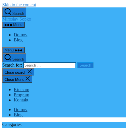
Skip to the content
Search
Miroslav Sopko
Menu
Domov
Blog
Menu
Search
Search for:
Close search
Close Menu
Kto som
Program
Kontakt
Domov
Blog
Categories