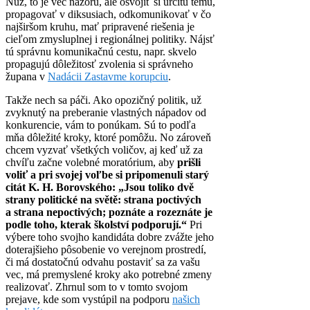
Nuž, to je vec názoru, ale osvojiť si určitú tému,
propagovať v diksusiach, odkomunikovať v čo
najširšom kruhu, mať pripravené riešenia je
cieľom zmysluplnej i regionálnej politiky. Nájsť
tú správnu komunikačnú cestu, napr. skvelo
propagujú dôležitosť zvolenia si správneho
župana v
Nadácii Zastavme korupciu
.
Takže nech sa páči. Ako opozičný politik, už
zvyknutý na preberanie vlastných nápadov od
konkurencie, vám to ponúkam. Sú to podľa
mňa dôležité kroky, ktoré pomôžu. No zároveň
chcem vyzvať všetkých voličov, aj keď už za
chvíľu začne volebné moratórium, aby
prišli
voliť a pri svojej voľbe si pripomenuli starý
citát K. H. Borovského: „Jsou toliko dvě
strany politické na světě: strana poctivých
a strana nepoctivých; poznáte a rozeznáte je
podle toho, kterak školství podporují.“
Pri
výbere toho svojho kandidáta dobre zvážte jeho
doterajšieho pôsobenie vo verejnom prostredí,
či má dostatočnú odvahu postaviť sa za vašu
vec, má premyslené kroky ako potrebné zmeny
realizovať. Zhrnul som to v tomto svojom
prejave, kde som vystúpil na podporu
našich