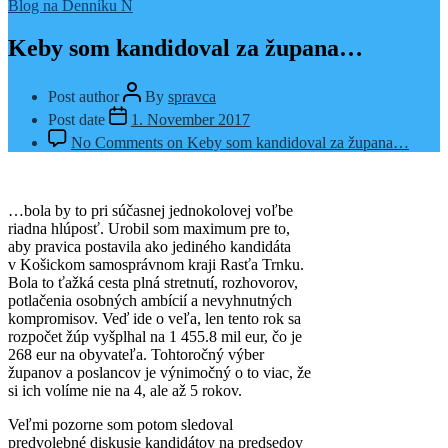
Blog na Denníku N
Keby som kandidoval za župana…
Post author
By
spravca
Post date
1. November 2017
No Comments
on Keby som kandidoval za župana…
…bola by to pri súčasnej jednokolovej voľbe
riadna hlúposť. Urobil som maximum pre to,
aby pravica postavila ako jediného kandidáta
v Košickom samosprávnom kraji Rasťa Trnku.
Bola to ťažká cesta plná stretnutí, rozhovorov,
potlačenia osobných ambícií a nevyhnutných
kompromisov. Veď ide o veľa, len tento rok sa
rozpočet žúp vyšplhal na 1 455.8 mil eur, čo je
268 eur na obyvateľa. Tohtoročný výber
županov a poslancov je výnimočný o to viac, že
si ich volíme nie na 4, ale až 5 rokov.
Veľmi pozorne som potom sledoval
predvolebné diskusie kandidátov na predsedov