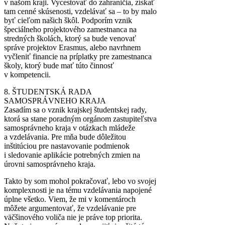
v našom kraji. Vycestovať do zahraničia, získať
tam cenné skúsenosti, vzdelávať sa – to by malo
byť cieľom našich škôl. Podporím vznik
špeciálneho projektového zamestnanca na
stredných školách, ktorý sa bude venovať
správe projektov Erasmus, alebo navrhnem
vyčleniť financie na príplatky pre zamestnanca
školy, ktorý bude mať túto činnosť
v kompetencii.
8. ŠTUDENTSKÁ RADA
SAMOSPRÁVNEHO KRAJA
Zasadím sa o vznik krajskej študentskej rady,
ktorá sa stane poradným orgánom zastupiteľstva
samosprávneho kraja v otázkach mládeže
a vzdelávania. Pre mňa bude dôležitou
inštitúciou pre nastavovanie podmienok
i sledovanie aplikácie potrebných zmien na
úrovni samosprávneho kraja.
Takto by som mohol pokračovať, lebo vo svojej
komplexnosti je na tému vzdelávania napojené
úplne všetko. Viem, že mi v komentároch
môžete argumentovať, že vzdelávanie pre
väčšinového voliča nie je práve top priorita.