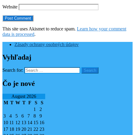
Website
This site uses Akismet to reduce spam.
Learn how your comment
data is processed
.
Zásady ochrany osobných údajov
Vyhľadaj
Search for:
Čo je nové
August 2026
M
T
W
T
F
S
S
1
2
3
4
5
6
7
8
9
10
11
12
13
14
15
16
17
18
19
20
21
22
23