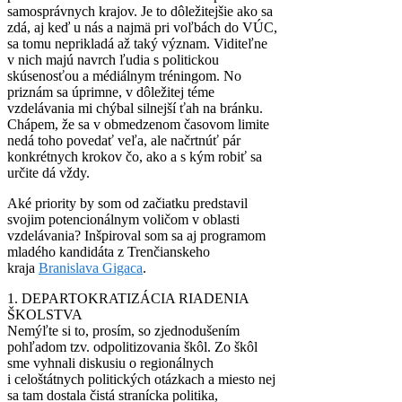
samosprávnych krajov. Je to dôležitejšie ako sa
zdá, aj keď u nás a najmä pri voľbách do VÚC,
sa tomu neprikladá až taký význam. Viditeľne
v nich majú navrch ľudia s politickou
skúsenosťou a médiálnym tréningom. No
priznám sa úprimne, v dôležitej téme
vzdelávania mi chýbal silnejší ťah na bránku.
Chápem, že sa v obmedzenom časovom limite
nedá toho povedať veľa, ale načrtnúť pár
konkrétnych krokov čo, ako a s kým robiť sa
určite dá vždy.
Aké priority by som od začiatku predstavil
svojim potencionálnym voličom v oblasti
vzdelávania? Inšpiroval som sa aj programom
mladého kandidáta z Trenčianskeho
kraja
Branislava Gigaca
.
1. DEPARTOKRATIZÁCIA RIADENIA
ŠKOLSTVA
Nemýľte si to, prosím, so zjednodušením
pohľadom tzv. odpolitizovania škôl. Zo škôl
sme vyhnali diskusiu o regionálnych
i celoštátnych politických otázkach a miesto nej
sa tam dostala čistá stranícka politika,