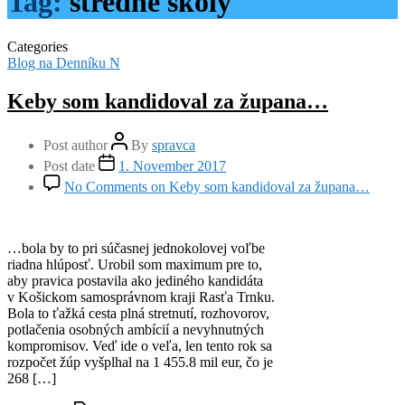
Tag:
stredné školy
Categories
Blog na Denníku N
Keby som kandidoval za župana…
Post author
By
spravca
Post date
1. November 2017
No Comments
on Keby som kandidoval za župana…
…bola by to pri súčasnej jednokolovej voľbe
riadna hlúposť. Urobil som maximum pre to,
aby pravica postavila ako jediného kandidáta
v Košickom samosprávnom kraji Rasťa Trnku.
Bola to ťažká cesta plná stretnutí, rozhovorov,
potlačenia osobných ambícií a nevyhnutných
kompromisov. Veď ide o veľa, len tento rok sa
rozpočet žúp vyšplhal na 1 455.8 mil eur, čo je
268 […]