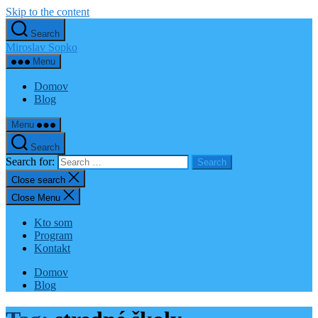
Skip to the content
Search
Miroslav Sopko
Menu
Domov
Blog
Menu
Search
Search for:
Close search
Close Menu
Kto som
Program
Kontakt
Domov
Blog