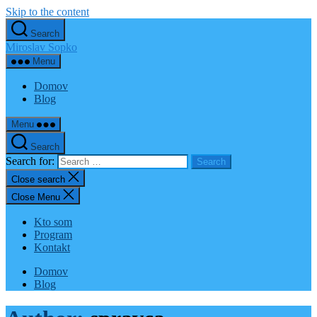
Skip to the content
Search
Miroslav Sopko
Menu
Domov
Blog
Menu
Search
Search for:
Close search
Close Menu
Kto som
Program
Kontakt
Domov
Blog