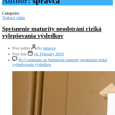
Author:
spravca
Categories
Tieňová vláda
Sprísnenie maturity neodstráni riziká
vylepšovania výsledkov
Post author
By
spravca
Post date
14. February 2018
No Comments
on Sprísnenie maturity neodstráni riziká
vylepšovania výsledkov