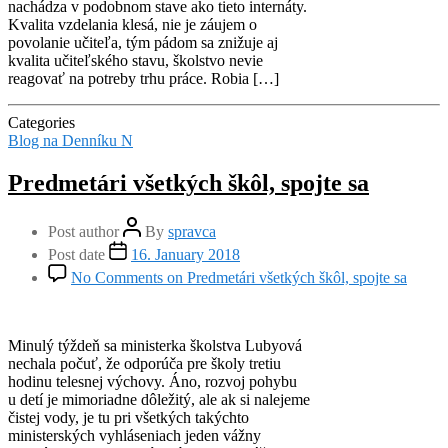
nachádza v podobnom stave ako tieto internáty.
Kvalita vzdelania klesá, nie je záujem o
povolanie učiteľa, tým pádom sa znižuje aj
kvalita učiteľského stavu, školstvo nevie
reagovať na potreby trhu práce. Robia […]
Categories
Blog na Denníku N
Predmetári všetkých škôl, spojte sa
Post author
By
spravca
Post date
16. January 2018
No Comments
on Predmetári všetkých škôl, spojte sa
Minulý týždeň sa ministerka školstva Lubyová
nechala počuť, že odporúča pre školy tretiu
hodinu telesnej výchovy. Áno, rozvoj pohybu
u detí je mimoriadne dôležitý, ale ak si nalejeme
čistej vody, je tu pri všetkých takýchto
ministerských vyhláseniach jeden vážny