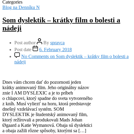
Categories
Blog na Denníku N
Som dyslektik – krátky film o bolesti a
nádeji
Post author
By
spravca
Post date
6. February 2018
No Comments
on Som dyslektik – krátky film o bolesti a
nádeji
Dnes vám chcem dať do pozornosti jeden
krátky animovaný film. Jeho originálny názov
znie I AM DYSLEXIC a je to príbeh
o chlapcovi, ktorý spadne do sveta vytvoreného
z kníh. Musí vyliezť na horu, ktorá predstavuje
dnešný vzdelávací systém. SOM
DYSLEKTIK je študentský animovaný film,
ktorý režírovali a produkovali Mads Johan
Øgaard a Katie Wymanová. Obaja sú dyslektici
a obaja zažili rôzne spôsoby, ktorými sa […]