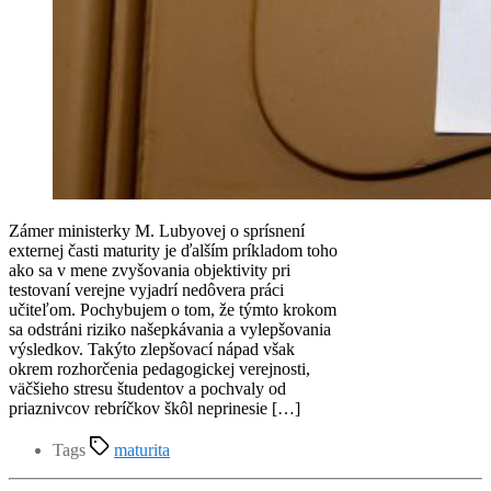
Zámer ministerky M. Lubyovej o sprísnení
externej časti maturity je ďalším príkladom toho
ako sa v mene zvyšovania objektivity pri
testovaní verejne vyjadrí nedôvera práci
učiteľom. Pochybujem o tom, že týmto krokom
sa odstráni riziko našepkávania a vylepšovania
výsledkov. Takýto zlepšovací nápad však
okrem rozhorčenia pedagogickej verejnosti,
väčšieho stresu študentov a pochvaly od
priaznivcov rebríčkov škôl neprinesie […]
Tags
maturita