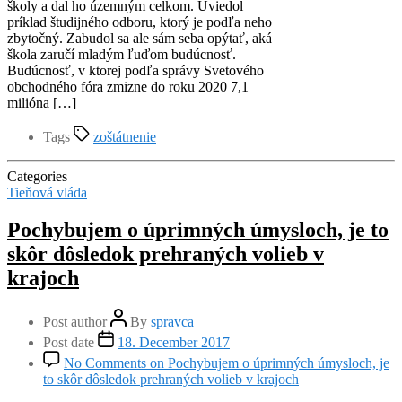
školy a dal ho územným celkom. Uviedol
príklad študijného odboru, ktorý je podľa neho
zbytočný. Zabudol sa ale sám seba opýtať, aká
škola zaručí mladým ľuďom budúcnosť.
Budúcnosť, v ktorej podľa správy Svetového
obchodného fóra zmizne do roku 2020 7,1
milióna […]
Tags
zoštátnenie
Categories
Tieňová vláda
Pochybujem o úprimných úmysloch, je to
skôr dôsledok prehraných volieb v
krajoch
Post author
By
spravca
Post date
18. December 2017
No Comments
on Pochybujem o úprimných úmysloch, je
to skôr dôsledok prehraných volieb v krajoch