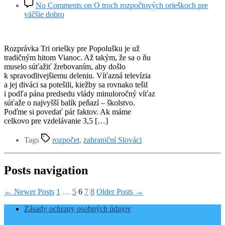
No Comments
on O troch rozpočtových orieškoch pre
väčšie dobro
Rozprávka Tri oriešky pre Popolušku je už
tradičným hitom Vianoc. Až takým, že sa o ňu
muselo súťažiť žrebovaním, aby došlo
k spravodlivejšiemu deleniu. Víťazná televízia
a jej diváci sa potešili, kiežby sa rovnako tešil
i podľa pána predsedu vlády minuloročný víťaz
súťaže o najvyšší balík peňazí – školstvo.
Poďme si povedať pár faktov. Ak máme
celkovo pre vzdelávanie 3,5 […]
Tags
rozpočet
,
zahraniční Slováci
Posts navigation
←
Newer
Posts
1
…
5
6
7
8
Older
Posts
→
Zásady ochrany osobných údajov