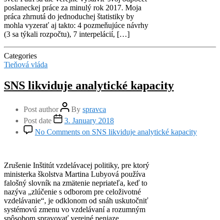
poslaneckej práce za minulý rok 2017. Moja
práca zhrnutá do jednoduchej štatistiky by
mohla vyzerať aj takto: 4 pozmeňujúce návrhy
(3 sa týkali rozpočtu), 7 interpelácií, […]
Categories
Tieňová vláda
SNS likviduje analytické kapacity
Post author
By
spravca
Post date
3. January 2018
No Comments
on SNS likviduje analytické kapacity
Zrušenie Inštitút vzdelávacej politiky, pre ktorý
ministerka školstva Martina Lubyová používa
falošný slovník na zmätenie nepriateľa, keď to
nazýva „zlúčenie s odborom pre celoživotné
vzdelávanie“, je odklonom od snáh uskutočniť
systémovú zmenu vo vzdelávaní a rozumným
spôsobom spravovať verejné peniaze