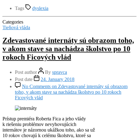
Tags
dyslexia
Categories
Tieňová vláda
Zdevastované internáty sú obrazom toho,
v akom stave sa nachádza školstvo po 10
rokoch Ficových vlád
Post author
By
spravca
Post date
24. January 2018
No Comments
on Zdevastované internáty sú obrazom
toho, v akom stave sa nachádza školstvo po 10 rokoch
Ficových vlád
Prístup premiéra Roberta Fica a jeho vlády
k riešeniu problémov nevyhovujúcich
internátov je názornou ukážkou toho, ako sa už
10 rokov chovajú k celému školstvu, ktoré sa