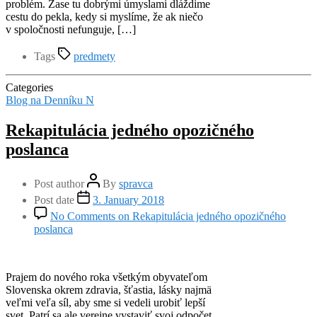
problém. Zase tu dobrými úmyslami dláždime
cestu do pekla, kedy si myslíme, že ak niečo
v spoločnosti nefunguje, […]
Tags
predmety
Categories
Blog na Denníku N
Rekapitulácia jedného opozičného
poslanca
Post author
By
spravca
Post date
3. January 2018
No Comments
on Rekapitulácia jedného opozičného
poslanca
Prajem do nového roka všetkým obyvateľom
Slovenska okrem zdravia, šťastia, lásky najmä
veľmi veľa síl, aby sme si vedeli urobiť lepší
svet. Patrí sa ale verejne vystaviť svoj odpočet