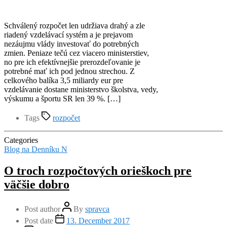
Schválený rozpočet len udržiava drahý a zle
riadený vzdelávací systém a je prejavom
nezáujmu vlády investovať do potrebných
zmien. Peniaze tečú cez viacero ministerstiev,
no pre ich efektívnejšie prerozdeľovanie je
potrebné mať ich pod jednou strechou. Z
celkového balíka 3,5 miliardy eur pre
vzdelávanie dostane ministerstvo školstva, vedy,
výskumu a športu SR len 39 %. […]
Tags
rozpočet
Categories
Blog na Denníku N
O troch rozpočtových orieškoch pre
väčšie dobro
Post author
By
spravca
Post date
13. December 2017