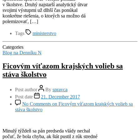
v školstve. Druhý najstarší analytický útvar
svojimi výstupmi už dlhší čas ponúkal
konkrétne riešenia, o ktorých sa možno dá
polemizovať, […]
Tags
ministerstvo
Categories
Blog na Denníku N
Ficovým víťazom krajských volieb sa
stáva školstvo
Post author
By
spravca
Post date
21. December 2017
No Comments
on Ficovým víťazom krajských volieb sa
stáva školstvo
Minulý týždeň sa pán predseda vlády nechal
počuť, že bola chyba, ak štát pustil z rúk stredné