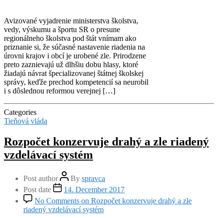
Avizované vyjadrenie ministerstva školstva,
vedy, výskumu a športu SR o presune
regionálneho školstva pod štát vnímam ako
priznanie si, že súčasné nastavenie riadenia na
úrovni krajov i obcí je urobené zle. Prirodzene
preto zaznievajú už dlhšiu dobu hlasy, ktoré
žiadajú návrat špecializovanej štátnej školskej
správy, keďže prechod kompetencií sa neurobil
i s dôslednou reformou verejnej […]
Categories
Tieňová vláda
Rozpočet konzervuje drahý a zle riadený
vzdelávací systém
Post author
By
spravca
Post date
14. December 2017
No Comments
on Rozpočet konzervuje drahý a zle
riadený vzdelávací systém