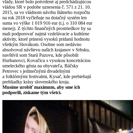
vlády, ktoré bolo potvrdené aj predchádzajúcou
vládou SR v podobe uznesenia č. 571 z 21. 10.
2015, sa vo vládnom návrhu štátneho rozpočtu
na rok 2018 vyčleňuje na dotačný systém len
suma vo výške 1 019 916 eur (t.j. o 310 084 eur
menej). Z týchto finančných prostriedkov by sa
mali podporovať najmä vzdelávacie a kultúrne
aktivity, ktoré prinesú vysokú pridanú hodnotu
všetkým Slovákom. Osobne som nedávno
absolvoval návštevu našich krajanov v Srbsku,
navštívil som Starú Pazovu, kde pôsobili
Hurbanovci, Kovačicu s vysokou koncetráciou
umeleckého génia na obyvateľa, Báčsky
Petrovec s jedinečnými divadelnými
a folklórnými festivalmi, Kysač, kde prebiehajú
prehliadky krásy slovenského kroja.
Musíme urobiť maximum, aby sme ich
podporili, získame tým všetci.