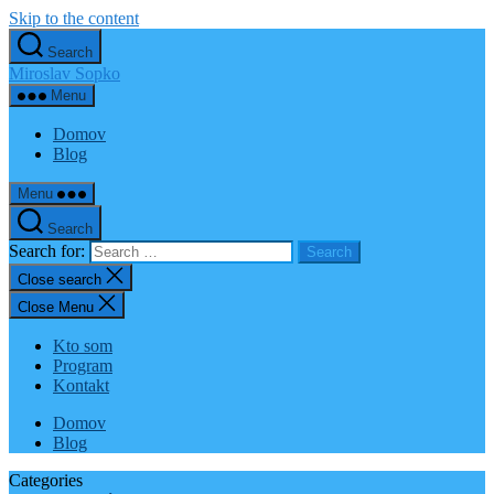
Skip to the content
Search
Miroslav Sopko
Menu
Domov
Blog
Menu
Search
Search for:
Close search
Close Menu
Kto som
Program
Kontakt
Domov
Blog
Categories