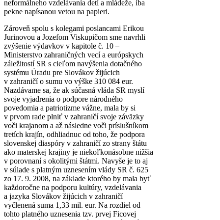
neformálneho vzdelávania detí a mládeže, iba
pekne napísanou vetou na papieri.
Zároveň spolu s kolegami poslancami Erikou
Jurinovou a Jozefom Viskupičom sme navrhli
zvýšenie výdavkov v kapitole č. 10 –
Ministerstvo zahraničných vecí a európskych
záležitostí SR s cieľom navýšenia dotačného
systému Úradu pre Slovákov žijúcich
v zahraničí o sumu vo výške 310 084 eur.
Nazdávame sa, že ak súčasná vláda SR myslí
svoje vyjadrenia o podpore národného
povedomia a patriotizme vážne, mala by si
v prvom rade plniť v zahraničí svoje záväzky
voči krajanom a až následne voči príslušníkom
tretích krajín, odhliadnuc od toho, že podpora
slovenskej diaspóry v zahraničí zo strany štátu
ako materskej krajiny je niekoľkonásobne nižšia
v porovnaní s okolitými štátmi. Navyše je to aj
v súlade s platným uznesením vlády SR č. 625
zo 17. 9. 2008, na základe ktorého by mala byť
každoročne na podporu kultúry, vzdelávania
a jazyka Slovákov žijúcich v zahraničí
vyčlenená suma 1,33 mil. eur. Na rozdiel od
tohto platného uznesenia tzv. prvej Ficovej