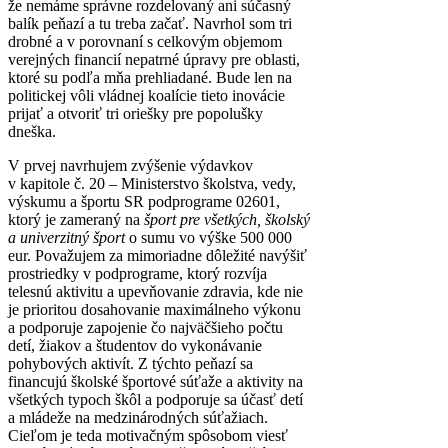
že nemáme správne rozdelovaný ani súčasný
balík peňazí a tu treba začať. Navrhol som tri
drobné a v porovnaní s celkovým objemom
verejných financií nepatrné úpravy pre oblasti,
ktoré su podľa mňa prehliadané. Bude len na
politickej vôli vládnej koalície tieto inovácie
prijať a otvoriť tri oriešky pre popolušky
dneška.
V prvej navrhujem zvýšenie výdavkov
v kapitole č. 20 – Ministerstvo školstva, vedy,
výskumu a športu SR podprograme 02601,
ktorý je zameraný na
šport pre všetkých, školský
a univerzitný šport
o sumu vo výške 500 000
eur. Považujem za mimoriadne dôležité navýšiť
prostriedky v podprograme, ktorý rozvíja
telesnú aktivitu a upevňovanie zdravia, kde nie
je prioritou dosahovanie maximálneho výkonu
a podporuje zapojenie čo najväčšieho počtu
detí, žiakov a študentov do vykonávanie
pohybových aktivít. Z týchto peňazí sa
financujú školské športové súťaže a aktivity na
všetkých typoch škôl a podporuje sa účasť detí
a mládeže na medzinárodných súťažiach.
Cieľom je teda motivačným spôsobom viesť