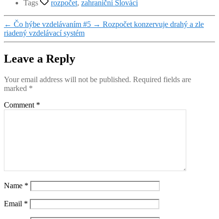
Tags
rozpočet
,
zahraniční Slováci
←
Čo hýbe vzdelávaním #5
→
Rozpočet konzervuje drahý a zle
riadený vzdelávací systém
Leave a Reply
Your email address will not be published.
Required fields are
marked
*
Comment
*
Name
*
Email
*