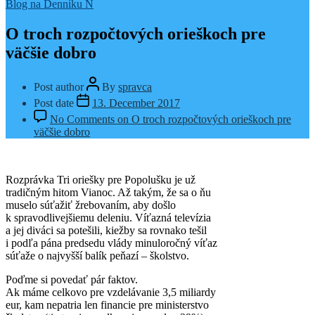
Blog na Denníku N
O troch rozpočtových orieškoch pre
väčšie dobro
Post author
By
spravca
Post date
13. December 2017
No Comments
on O troch rozpočtových orieškoch pre
väčšie dobro
Rozprávka Tri oriešky pre Popolušku je už
tradičným hitom Vianoc. Až takým, že sa o ňu
muselo súťažiť žrebovaním, aby došlo
k spravodlivejšiemu deleniu. Víťazná televízia
a jej diváci sa potešili, kiežby sa rovnako tešil
i podľa pána predsedu vlády minuloročný víťaz
súťaže o najvyšší balík peňazí – školstvo.
Poďme si povedať pár faktov.
Ak máme celkovo pre vzdelávanie 3,5 miliardy
eur, kam nepatria len financie pre ministerstvo