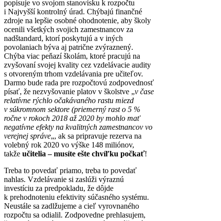
popisuje vo svojom stanovisku k rozpočtu
i Najvyšší kontrolný úrad. Chýbajú finančné
zdroje na lepšie osobné ohodnotenie, aby školy
ocenili všetkých svojich zamestnancov za
nadštandard, ktorí poskytujú a v iných
povolaniach býva aj patrične zvýraznený.
Chýba viac peňazí školám, ktoré pracujú na
zvyšovaní svojej kvality cez vzdelávacie audity
s otvoreným trhom vzdelávania pre učiteľov.
Darmo bude rada pre rozpočtovú zodpovednosť
písať, že nezvyšovanie platov v školstve „
v čase
relatívne rýchlo očakávaného rastu miezd
v súkromnom sektore (priemerný rast o 5 %
ročne v rokoch 2018 až 2020 by mohlo mať
negatívne efekty na kvalitných zamestnancov vo
verejnej správe
„, ak sa pripravuje rezerva na
volebný rok 2020 vo výške 148 miliónov,
takže
učitelia – musíte ešte chvíľku počkať
!
Treba to povedať priamo, treba to povedať
nahlas. Vzdelávanie si zaslúži výraznú
investíciu za predpokladu, že dôjde
k prehodnoteniu efektivity súčasného systému.
Neustále sa zadlžujeme a cieľ vyrovnaného
rozpočtu sa odialil. Zodpovedne prehlasujem,