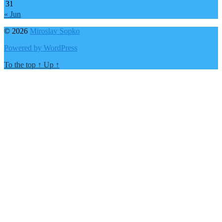
31
« Jun
© 2026
Miroslav Sopko
Powered by WordPress
To the top
↑
Up
↑