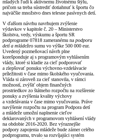
mladých ľudí k aktívnemu životnému štýlu,
pričom sa treba sústrediť dotiahnuť k športu čo
najväčšie množstvo dnes telesne pasívnych detí.
V ďalšom návrhu navrhujem zvýšenie
výdavkov v kapitole č. 20 – Ministerstvo
školstva, vedy, výskumu a športu SR
podprograme 07818 zameranému na
podporu
detí a mládeže
o sumu vo výške 500 000 eur.
Uvedený pozmeňovací návrh plne
korešponduje aj s programovým vyhlásením
vlády, ktoré si kladie za cieľ podporovať
a zlepšovať ponuku výchovno-vzdelávacie
príležitosti v čase mimo školského vyučovania.
Vláda si zároveň za cieľ stanovila, v rámci
možností, zvýšiť objem finančných
prostriedkov zo štátneho rozpočtu na rozšírenie
ponuky a zvýšenia kvality výchovy
a vzdelávania v čase mimo vyučovania. Práve
navýšenie rozpočtu na program Podpora detí
a mládeže umožní naplnenie cieľov
deklarovaných v programovom vyhlásení vlády
na obdobie 2016-2020. Bez výraznejšie
podpory zapojenia mládeže bude zámer celého
podprogramu, trvalo sa rozvíjajúci systém