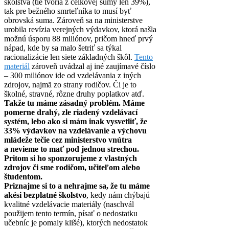
školstva (tie tvoria z celkovej sumy len 39%),
tak pre bežného smrteľníka to musí byť
obrovská suma. Zároveň sa na ministerstve
urobila revízia verejných výdavkov, ktorá našla
možnú úsporu 88 miliónov, pričom hneď prvý
nápad, kde by sa malo šetriť sa týkal
racionalizácie len siete základných škôl.
Tento
materiál
zároveň uvádzal aj iné zaujímavé číslo
– 300 miliónov ide od vzdelávania z iných
zdrojov, najmä zo strany rodičov. Či je to
školné, stravné, rôzne druhy poplatkov atď.
Takže tu máme zásadný problém. Máme
pomerne drahý, zle riadený vzdelávací
systém, lebo ako si mám inak vysvetliť, že
33% výdavkov na vzdelávanie a výchovu
mládeže tečie cez ministerstvo vnútra
a nevieme to mať pod jednou strechou.
Pritom si ho sponzorujeme z vlastných
zdrojov či sme rodičom, učiteľom alebo
študentom.
Priznajme si to a nehrajme sa, že tu máme
akési bezplatné školstvo
, kedy nám chýbajú
kvalitné vzdelávacie materiály (naschvál
použijem tento termín, písať o nedostatku
učebníc je pomaly klišé), ktorých nedostatok