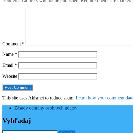
Your email address will not be published.
Required fields are marked
Comment
*
Name
*
Email
*
Website
This site uses Akismet to reduce spam.
Learn how your comment data 
Zásady ochrany osobných údajov
Vyhľadaj
Search