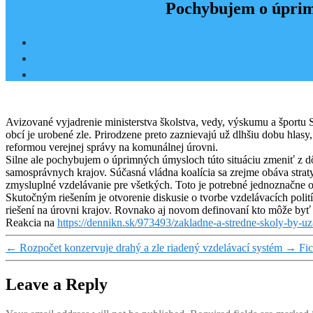
Pochybujem o úprimn
Avizované vyjadrenie ministerstva školstva, vedy, výskumu a športu S
obcí je urobené zle. Prirodzene preto zaznievajú už dlhšiu dobu hlasy,
reformou verejnej správy na komunálnej úrovni.
Silne ale pochybujem o úprimných úmysloch túto situáciu zmeniť z 
samosprávnych krajov. Súčasná vládna koalícia sa zrejme obáva strat
zmysluplné vzdelávanie pre všetkých. Toto je potrebné jednoznačne 
Skutočným riešením je otvorenie diskusie o tvorbe vzdelávacích polit
riešení na úrovni krajov. Rovnako aj novom definovaní kto môže byť 
Reakcia na
https://dennikn.sk/973493/zakladne-a-stredne-skoly-by-uz-
←
Rozpočet konzervuje drahý a zle riadený vzdelávací systém
→
Fic
Leave a Reply