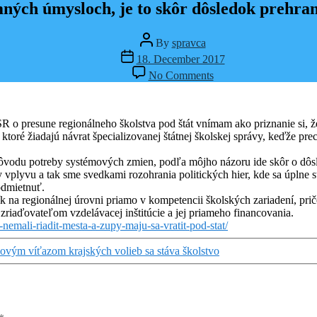
ých úmysloch, je to skôr dôsledok prehran
Post
By
spravca
author
Post
18. December 2017
date
on
No Comments
Pochybujem
o
úprimných
úmysloch,
R o presune regionálneho školstva pod štát vnímam ako priznanie si, že
je
 ktoré žiadajú návrat špecializovanej štátnej školskej správy, keďže pr
to
skôr
dôvodu potreby systémových zmien, podľa môjho názoru ide skôr o dôs
dôsledok
y vplyvu a tak sme svedkami rozohrania politických hier, kde sa úplne
prehraných
odmietnuť.
volieb
ík na regionálnej úrovni priamo v kompetencii školských zariadení, pr
v
zriaďovateľom vzdelávacej inštitúcie a jej priameho financovania.
krajoch
nemali-riadit-mesta-a-zupy-maju-sa-vratit-pod-stat/
ovým víťazom krajských volieb sa stáva školstvo