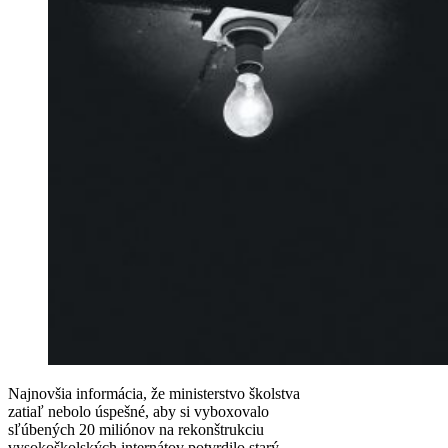
Najnovšia informácia, že ministerstvo školstva
zatiaľ nebolo úspešné, aby si vyboxovalo
sľúbených 20 miliónov na rekonštrukciu
vysokoškolských internátov potvrdilo starý