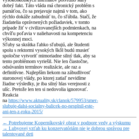
dobrý fakt. Táto vláda má chronický problém s
pamäťou, čo sa prejavuje najmä v tom, ako
rýchlo dokáže zabudnúť to, čo sľúbila. Stačí, že
žiadatelia oprávnených požiadaviek, v tomto
prípade žiť v civilizovanejších podmienkach, na
chvíľu poľavia v naliehavosti na kompetenciu
výkonnej moci.
Sľuby sa skrátka ľahko sľubujú, ale študenti
spolu s rektormi vysokých škôl budú musieť
spoločne vytvoriť mimoriadne silný tlak, aby sa
tento problémom vyriešil. Nie len čiastočne,
odsúvaním termínov realizácie, ale raz a
definitívne. Najlepším liekom na zábudlivosť
staronovej vlády, po ktorej zatiaľ nevidíme
žiadne výsledky, je iba silný hlas verejnosti z
ulíc. Pretože len ten si nedovolia ignorovať.
Reakcia
na
https://www.aktuality.sk/clanok/579953/smer-
slubuje-dalsi-socialny-balicek-no-nesplnil-este-
ani-ten-z-roku-2015/
←
Potrebujeme Koperníkovský obrat v podpore vedy a výskumu
→
Lubyovej vzťah ku konzervatóriám nie je dobrou správou pre
talentované deti