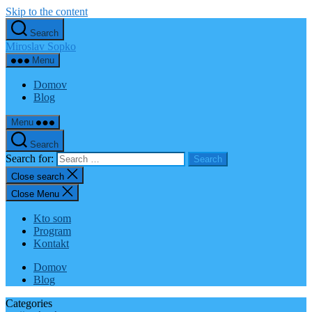
Skip to the content
Search
Miroslav Sopko
Menu
Domov
Blog
Menu
Search
Search for:
Close search
Close Menu
Kto som
Program
Kontakt
Domov
Blog
Categories