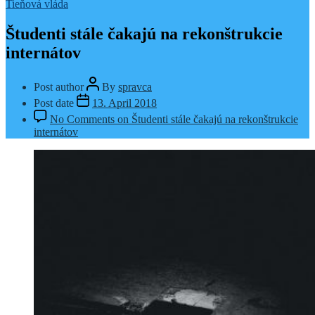
Tieňová vláda
Študenti stále čakajú na rekonštrukcie
internátov
Post author
By
spravca
Post date
13. April 2018
No Comments
on Študenti stále čakajú na rekonštrukcie
internátov