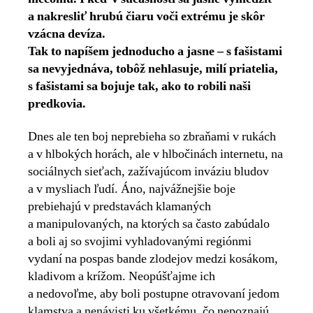
a nakresliť hrubú čiaru voči extrému je skôr
vzácna devíza.
Tak to napíšem jednoducho a jasne – s fašistami
sa nevyjednáva, tobôž nehlasuje, milí priatelia,
s fašistami sa bojuje tak, ako to robili naši
predkovia.
Dnes ale ten boj neprebieha so zbraňami v rukách
a v hlbokých horách, ale v hlbočinách internetu, na
sociálnych sieťach, zažívajúcom inváziu bludov
a v mysliach ľudí. Áno, najvážnejšie boje
prebiehajú v predstavách klamaných
a manipulovaných, na ktorých sa často zabúdalo
a boli aj so svojimi vyhladovanými regiónmi
vydaní na pospas bande zlodejov medzi kosákom,
kladivom a krížom. Neopúšťajme ich
a nedovoľme, aby boli postupne otravovaní jedom
klamstva a nenávisti ku všetkému, čo nepoznajú,