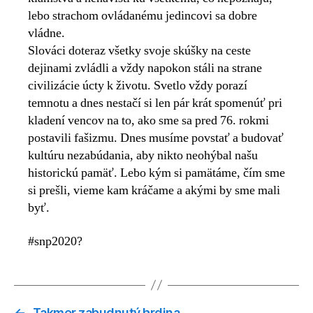
lebo strachom ovládanému jedincovi sa dobre
vládne.
Slováci doteraz všetky svoje skúšky na ceste
dejinami zvládli a vždy napokon stáli na strane
civilizácie úcty k životu. Svetlo vždy porazí
temnotu a dnes nestačí si len pár krát spomenúť pri
kladení vencov na to, ako sme sa pred 76. rokmi
postavili fašizmu. Dnes musíme povstať a budovať
kultúru nezabúdania, aby nikto neohýbal našu
historickú pamäť. Lebo kým si pamätáme, čím sme
si prešli, vieme kam kráčame a akými by sme mali
byť.
#snp2020?
←
Takmer zabudnutý hrdina