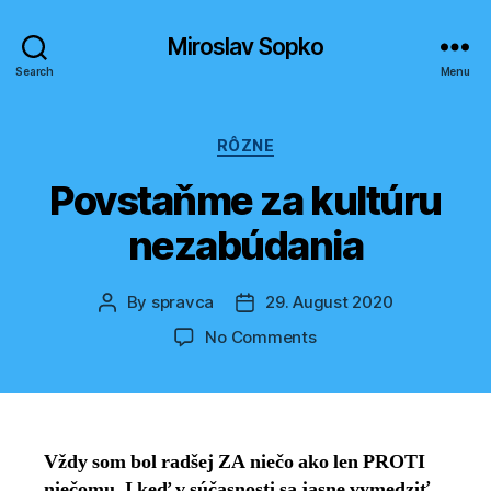
Miroslav Sopko
Search
Menu
Categories
RÔZNE
Povstaňme za kultúru
nezabúdania
By
spravca
29. August 2020
Post
Post
author
date
on
No Comments
Povstaňme
za
kultúru
nezabúdania
Vždy som bol radšej ZA niečo ako len PROTI
niečomu. I keď v súčasnosti sa jasne vymedziť