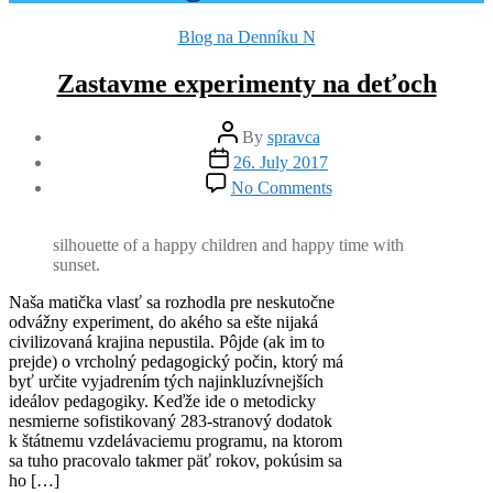
Categories
Blog na Denníku N
Zastavme experimenty na deťoch
Post
By
spravca
author
Post
26. July 2017
date
on
No Comments
Zastavme
experimenty
na
silhouette of a happy children and happy time with
deťoch
sunset.
Naša matička vlasť sa rozhodla pre neskutočne
odvážny experiment, do akého sa ešte nijaká
civilizovaná krajina nepustila. Pôjde (ak im to
prejde) o vrcholný pedagogický počin, ktorý má
byť určite vyjadrením tých najinkluzívnejších
ideálov pedagogiky. Keďže ide o metodicky
nesmierne sofistikovaný 283-stranový dodatok
k štátnemu vzdelávaciemu programu, na ktorom
sa tuho pracovalo takmer päť rokov, pokúsim sa
ho […]