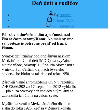
Deň detí a rodičov
Post
By
spravca
author
Post
1. June 2020
date
on
No Comments
Deň
detí
Pár slov k dnešnému dňu aj o čomsi, nad
a
čím sa často nezamýšľame. No mali by sme
rodičov
sa, pretože je potrebné prejsť od fráz k
činom.
Sviatok detí, známy pod oficiálnym názvom
Medzinárodný deň detí (MDD), sa zvyčajne,
ale nie všade, oslavuje 1. júna. Na Slovensku a
v niektorých ďalších krajinách bývalého
sovietskeho bloku sa tak deje od roku 1950.
Zároveň Valné zhromaždenie OSN v rezolúcii
A/RES/66/292 zo 17. septembra 2012 vyhlásilo
1. jún aj za Svetový deň rodičov s tým, aby sa
zdôraznila ich úloha na celom svete.
Myšlienka vzniku Medzinárodného dňa detí
siaha do roku 1925, keď sa v Ženeve konala