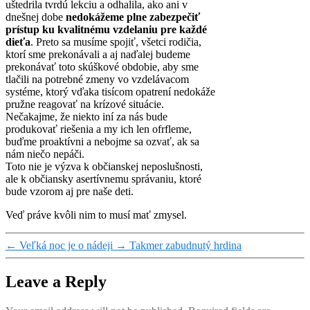
uštedrila tvrdú lekciu a odhalila, ako ani v
dnešnej dobe
nedokážeme plne zabezpečiť
prístup ku kvalitnému vzdelaniu pre každé
dieťa
. Preto sa musíme spojiť, všetci rodičia,
ktorí sme prekonávali a aj naďalej budeme
prekonávať toto skúškové obdobie, aby sme
tlačili na potrebné zmeny vo vzdelávacom
systéme, ktorý vďaka tisícom opatrení nedokáže
pružne reagovať na krízové situácie.
Nečakajme, že niekto iní za nás bude
produkovať riešenia a my ich len ofrfleme,
buďme proaktívni a nebojme sa ozvať, ak sa
nám niečo nepáči.
Toto nie je výzva k občianskej neposlušnosti,
ale k občiansky asertívnemu správaniu, ktoré
bude vzorom aj pre naše deti.
Veď práve kvôli nim to musí mať zmysel.
←
Veľká noc je o nádeji
→
Takmer zabudnutý hrdina
Leave a Reply