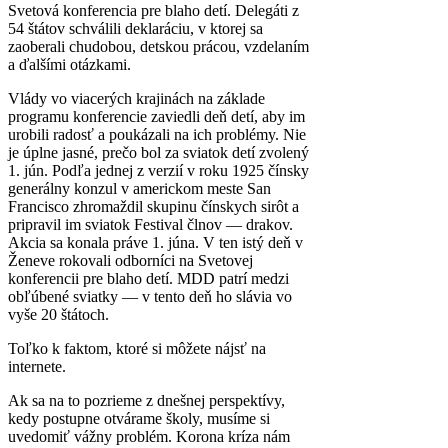
Svetová konferencia pre blaho detí. Delegáti z
54 štátov schválili deklaráciu, v ktorej sa
zaoberali chudobou, detskou prácou, vzdelaním
a ďalšími otázkami.
Vlády vo viacerých krajinách na základe
programu konferencie zaviedli deň detí, aby im
urobili radosť a poukázali na ich problémy. Nie
je úplne jasné, prečo bol za sviatok detí zvolený
1. jún. Podľa jednej z verzií v roku 1925 čínsky
generálny konzul v americkom meste San
Francisco zhromaždil skupinu čínskych sirôt a
pripravil im sviatok Festival člnov — drakov.
Akcia sa konala práve 1. júna. V ten istý deň v
Ženeve rokovali odborníci na Svetovej
konferencii pre blaho detí. MDD patrí medzi
obľúbené sviatky — v tento deň ho slávia vo
vyše 20 štátoch.
Toľko k faktom, ktoré si môžete nájsť na
internete.
Ak sa na to pozrieme z dnešnej perspektívy,
kedy postupne otvárame školy, musíme si
uvedomiť vážny problém. Korona kríza nám